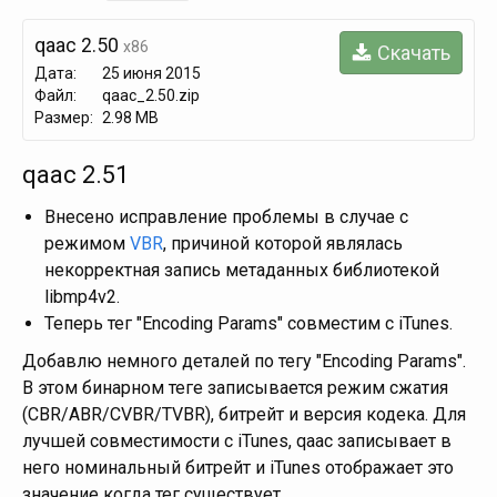
qaac 2.50
x86
Скачать
Дата:
25 июня 2015
Файл:
qaac_2.50.zip
Размер:
2.98 MB
qaac 2.51
Внесено исправление проблемы в случае с
режимом
VBR
, причиной которой являлась
некорректная запись метаданных библиотекой
libmp4v2.
Теперь тег "Encoding Params" совместим с iTunes.
Добавлю немного деталей по тегу "Encoding Params".
В этом бинарном теге записывается режим сжатия
(CBR/ABR/CVBR/TVBR), битрейт и версия кодека. Для
лучшей совместимости с iTunes, qaac записывает в
него номинальный битрейт и iTunes отображает это
значение когда тег существует.